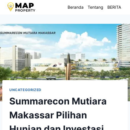
Skip
Beranda
Tentang
BERITA
to
content
UNCATEGORIZED
Summarecon Mutiara
Makassar Pilihan
Hunian dan Investasi