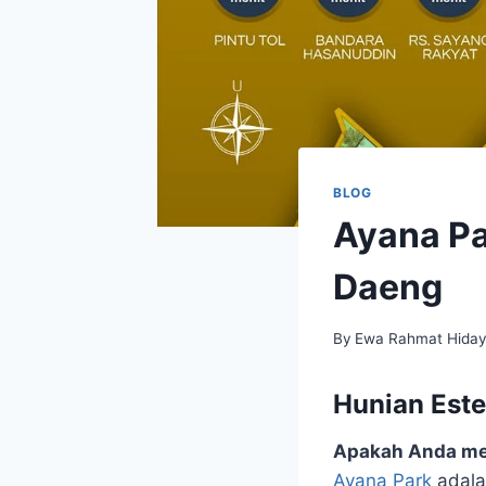
BLOG
Ayana Pa
Daeng
By
Ewa Rahmat Hiday
Hunian Este
Apakah Anda men
Ayana Park
adala