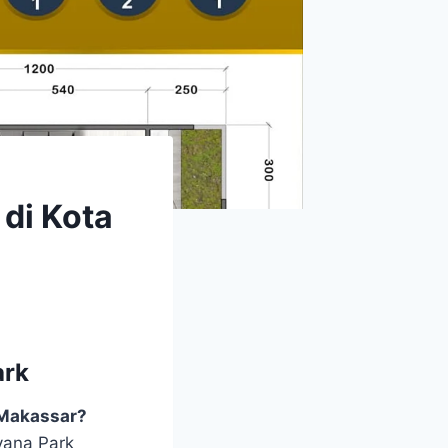
di Kota
ark
 Makassar?
yana Park