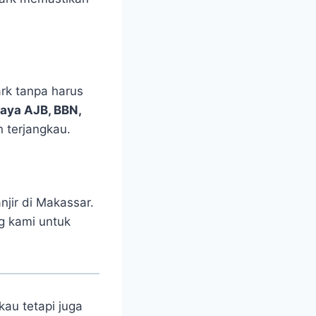
rk tanpa harus
aya AJB, BBN,
 terjangkau.
jir di Makassar.
g kami untuk
au tetapi juga