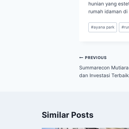
hunian yang estet
rumah idaman di
Post
#
ayana park
#
ru
Tags:
Navigasi
PREVIOUS
Summarecon Mutiara 
pos
dan Investasi Terbaik
Similar Posts