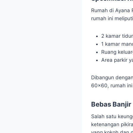
Rumah di Ayana 
rumah ini meliputi
2 kamar tidur
1 kamar man
Ruang kelua
Area parkir y
Dibangun dengan 
60×60, rumah ini
Bebas Banjir
Salah satu keung
ketenangan pikir
yang kokoh dan d