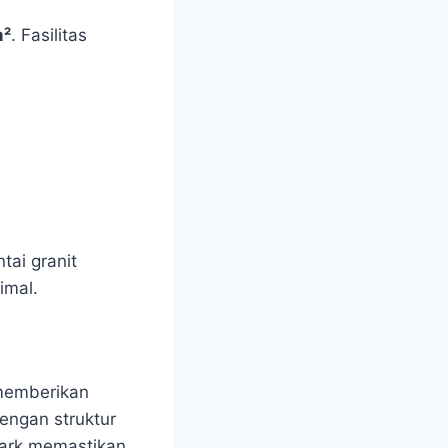
m²
. Fasilitas
tai granit
imal.
 memberikan
engan struktur
Park memastikan