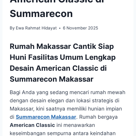
Summarecon
By
Ewa Rahmat Hidayat
6 November 2025
Rumah Makassar Cantik Siap
Huni Fasilitas Umum Lengkap
Desain American Classic di
Summarecon Makassar
Bagi Anda yang sedang mencari rumah mewah
dengan desain elegan dan lokasi strategis di
Makassar, kini saatnya memiliki hunian impian
di
Summarecon Makassar
. Rumah bergaya
American Classic
ini menawarkan
keseimbangan sempurna antara keindahan