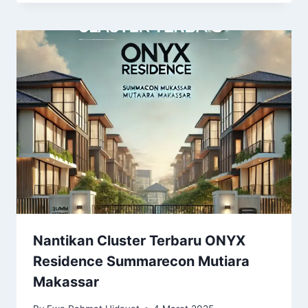
Nantikan Cluster Terbaru ONYX
Residence Summarecon Mutiara
Makassar