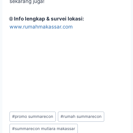
sekarang juga!
🌐
Info lengkap & survei lokasi:
www.rumahmakassar.com
Post
#
promo summarecon
#
rumah summarecon
Tags:
#
summarecon mutiara makassar