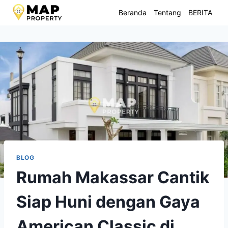
Skip
Beranda
Tentang
BERITA
to
content
BLOG
Rumah Makassar Cantik
Siap Huni dengan Gaya
American Classic di