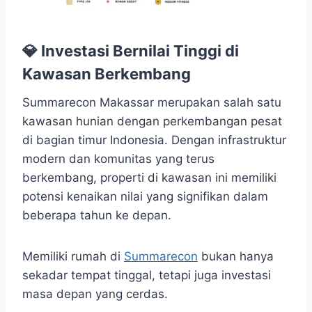
💎
Investasi Bernilai Tinggi di
Kawasan Berkembang
Summarecon Makassar merupakan salah satu
kawasan hunian dengan perkembangan pesat
di bagian timur Indonesia. Dengan infrastruktur
modern dan komunitas yang terus
berkembang, properti di kawasan ini memiliki
potensi kenaikan nilai yang signifikan dalam
beberapa tahun ke depan.
Memiliki rumah di
Summarecon
bukan hanya
sekadar tempat tinggal, tetapi juga investasi
masa depan yang cerdas.