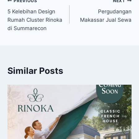
Navigasi
PREVIOUS
NEXT
5 Kelebihan Design
Pergudangan
pos
Rumah Cluster Rinoka
Makassar Jual Sewa
di Summarecon
Similar Posts