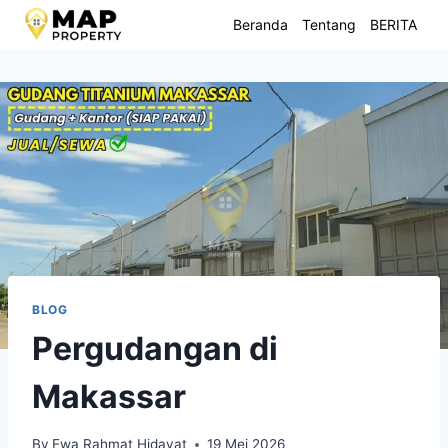
Skip
Beranda
Tentang
BERITA
to
content
BLOG
Pergudangan di
Makassar
By
Ewa Rahmat Hidayat
19 Mei 2026