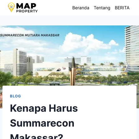
Skip
Beranda
Tentang
BERITA
to
content
BLOG
Kenapa Harus
Summarecon
Makassar?