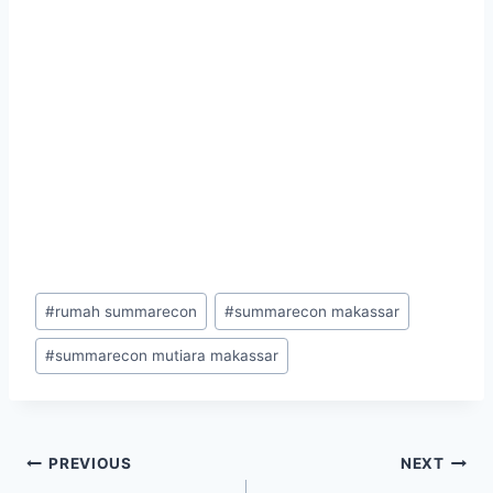
Post
#
rumah summarecon
#
summarecon makassar
Tags:
#
summarecon mutiara makassar
Navigasi
PREVIOUS
NEXT